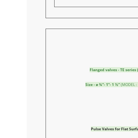
Flanged valves - TE series 
Size - ø ¾”- 1”- 1 ½”
(MODEL : 
Pulse Valves for Flat Sur