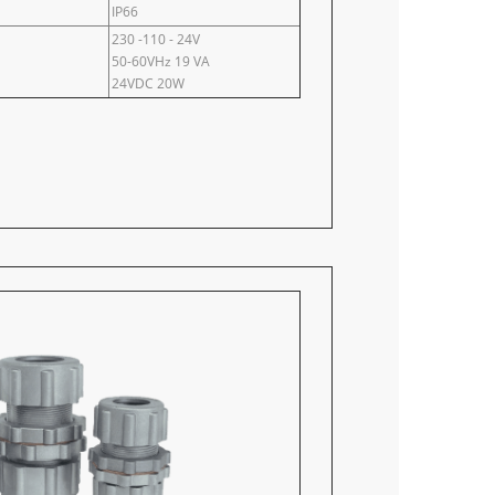
IP66
230 -110 - 24V
50-60VHz 19 VA
24VDC 20W