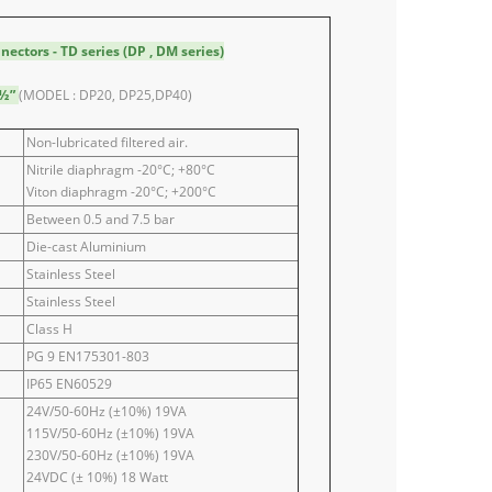
nectors - TD series (DP , DM series)
1 ½”
(MODEL : DP20, DP25,DP40)
Non-lubricated filtered air.
Nitrile diaphragm -20°C; +80°C
Viton diaphragm -20°C; +200°C
Between 0.5 and 7.5 bar
Die-cast Aluminium
Stainless Steel
Stainless Steel
Class H
PG 9 EN175301-803
IP65 EN60529
24V/50-60Hz (±10%) 19VA
115V/50-60Hz (±10%) 19VA
230V/50-60Hz (±10%) 19VA
24VDC (± 10%) 18 Watt