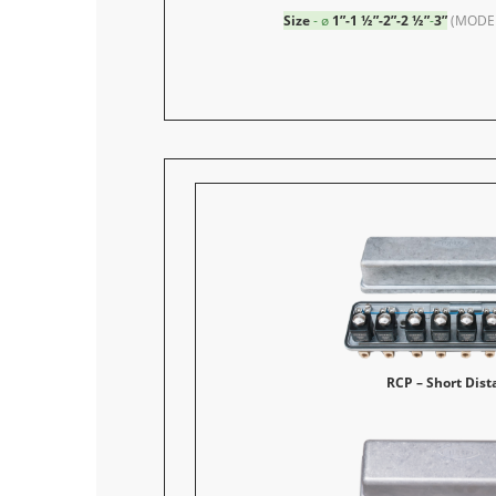
Size
- ø
1”-1 ½”-2”-2 ½”
-
3”
(MODEL
RCP – Short Dist