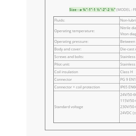
Size - ø ¾”-1”-1 ½”-2”-2 ½”
(MODEL : FP
Fluids:
Non-lubri
Nitrile d
Operating temperature:
Viton di
Operating pressure:
Between 
Body and cover:
Die-cast
Screws and bolts:
Stainless
Pilot unit:
Stainless
Coil insulation
Class H
Connector
PG 9 EN
Connector + coil protection
IP65 EN6
24V/50-6
115V/50-
Standard voltage
230V/50-
24VDC (±