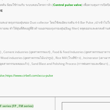
อุดตัน นิยมใช้ร่วมกับ ระบบคอนโทรลวาล์ว (
Control pulse valve
) เพื่อควบคุมการเปิด
VE
ความสะอาดถุงกรองฝุ่นของ Dust collector โดยใช้ลมอัดแรงดัน 4-6 Bar Pulse ,เป่าเข้าไป
กระจายลม ทำให้ฝุ่นที่ติดอยู่ที่ผิวด้านนอกของถุงกรองฝุ่น(Bag filter) หลุดออกและตกลงด้านล
 , Cement industries (อุตสาหกรรมแร่) , Food & Feed Industries (อุตสาหกรรมอาหาร ,
Wood industries (อุตสาหกรรมไม้แปรรูป) , Rice Mill (โรงสีข้าว) , Incinerator (เตาเผ
(อุตสาหกรรมหลอมแก้ว) , Sand Blast and Polishing Process (การพ่นทรายและขัดเงา) ,
ulse
,
https://www.cirbell.com/accu-pulse
 series (FP , FM series)