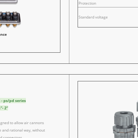
Protection
Standard voltage
ance
- ps/pd series
”- 2”
gned to allow air cannons
le and rational way, without
ed connectors