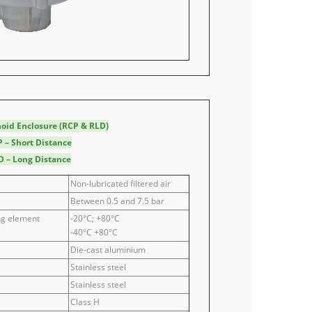
oid Enclosure (RCP & RLD)
P – Short Distance
D – Long Distance
Non-lubricated filtered air
Between 0.5 and 7.5 bar
ng element
-20°C; +80°C
-40°C +80°C
Die-cast aluminium
Stainless steel
Stainless steel
Class H