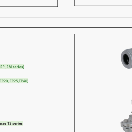
(EP ,EM series)
EP20, EP25,EP40)
faces TS
series