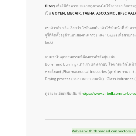
filter
) เพื่อใช้ทำความสะอาดถุงกรองไม่ให้ถุงกรองเกิดการ
เป็น
GOYEN, MECAIR, TAEHA, ASCO,SMC , BFEC VAL
เพาส์วาล์ว หรือ เรียกว่า โซลินอยด์วาล์วใช้ทำหน้าที่ ทำ
จูรี่ที่ติดตั้งอยู่ด้านบนของตะแกรง (Filter Cage) เพื่อช่วย
lock)
พบมากในอุตสาหกรรมที่ต้องการกำจัดฝุ่น เช่น
Boiler and Burning (เตาเผา และเตาอบ โรงงานผลิตไฟฟ้า)
หล่อโลหะ) ,Pharmaceutical industries (อุตสาหกรรมยา) , 
Drying process (กระบวนการอบแห้ง) , Glass industries 
ดูรายละเอียดเพิ่มเติม ที่
https://www.cirbell.com/turbo-p
Valves with threaded connectors - TF