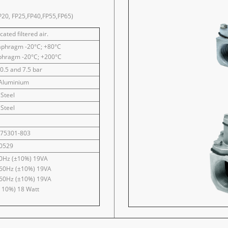
20, FP25,FP40,FP55,FP65)
cated filtered air.
iaphragm -20°C; +80°C
aphragm -20°C; +200°C
0.5 and 7.5 bar
 Aluminium
 Steel
 Steel
175301-803
0529
0Hz (±10%) 19VA
60Hz (±10%) 19VA
60Hz (±10%) 19VA
 10%) 18 Watt