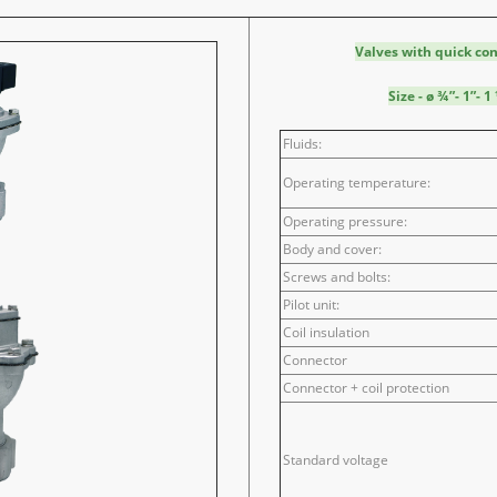
Valves with quick con
Size - ø ¾”- 1”- 
Fluids:
Operating temperature:
Operating pressure:
Body and cover:
Screws and bolts:
Pilot unit:
Coil insulation
Connector
Connector + coil protection
Standard voltage