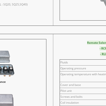
 : SQ20, SQ25,SQ40)
Remote Solen
- RC
- RL
Fluids
Operating pressure
Operating temperature with heati
ance
Cover and base
Pilot unit
Screws and bolts
Coil insulation