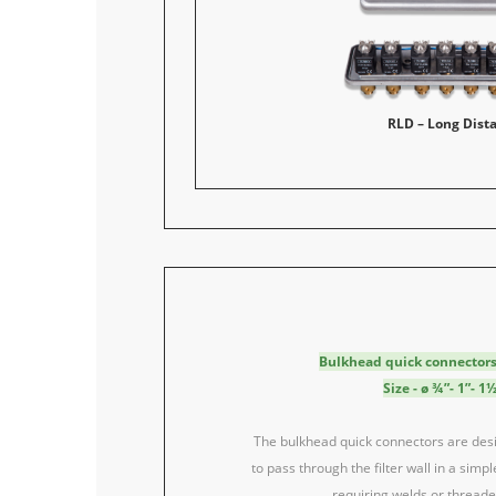
RLD – Long Dist
Bulkhead quick connectors 
Size - ø ¾”- 1”- 1½
The bulkhead quick connectors are desi
to pass through the filter wall in a simp
requiring welds or thread